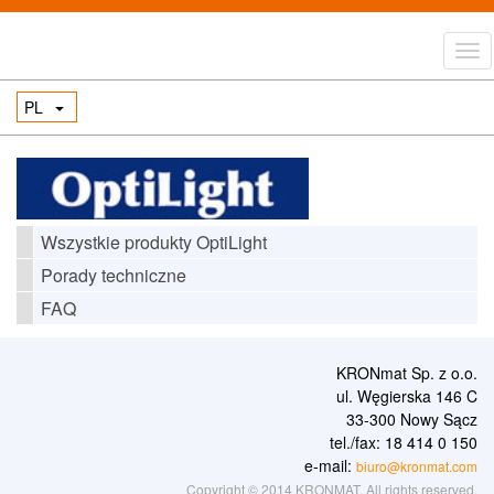
PL
Wszystkie produkty OptiLight
Porady techniczne
FAQ
KRONmat Sp. z o.o.
ul. Węgierska 146 C
33-300 Nowy Sącz
tel./fax: 18 414 0 150
e-mail:
biuro@kronmat.com
Copyright © 2014 KRONMAT. All rights reserved.